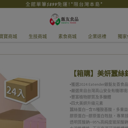
寶寶商城
生技商城
素食商城
企業送禮
獨家
【箱購】美妍蠶絲銀
▪️獲選2024 Eatender銀髮友善食
▪️嚴選來自台灣高山安全有機環
▪️豐富植物膠質及多醣體
▪️四大美妍升級元素
蠶絲蛋白─含15種胺基酸，多重
膠原蛋白─膠原蛋白牲肽，專業
透明質酸鈉─95%高純度玻尿酸