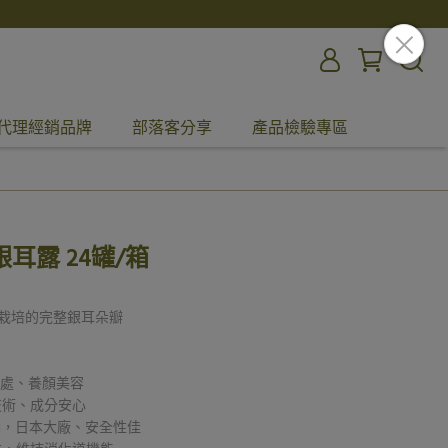
代理經銷品牌
部落客分享
產品檢驗專區
耳露 24罐/箱
品
境栽培的完整銀耳朵瓣
益處、養顏美容
技術、成分安心
鈉，日本大廠、安全性佳