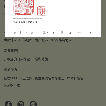
客服專線：04-23591278
客服時間：08:00 - 17:00
信箱： hanyumkt@gmail.com
銷售據點
北部地區
中部地區
南部地區
東部/離島地區
會員相關
訂單查詢
購物須知
隱私政策
關於飯友
飯友精神
代工洽詢
飯友蝦皮官方旗艦店
原物料販售
飯友雜貨舖