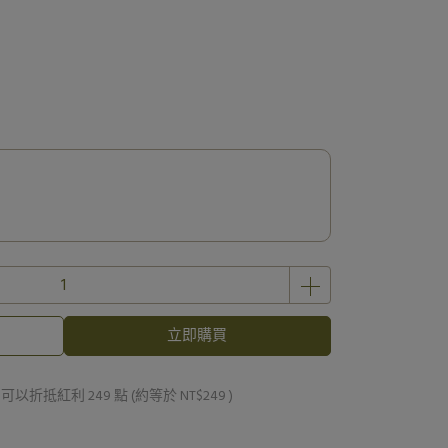
立即購買
 」可以折抵紅利
249
點 (約等於
NT$249
)