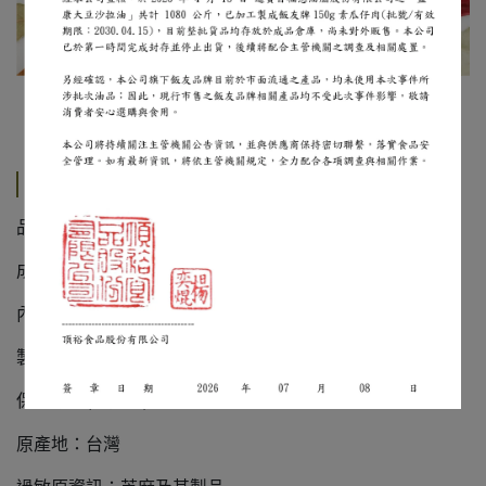
欲大量團購商品請洽客服專線04-23591278 電子商務部
規格說明
品名：飯友牌芝麻醬
成分：白芝麻
內容量：230公克
製造日期：標示於罐蓋
保存期限(未開封)：常溫2年
原產地：台灣