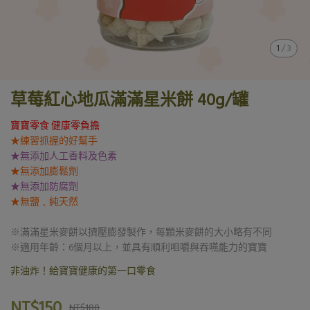
1
/
3
草莓紅心地瓜滿滿星米餅 40g/罐
寶寶零食 健康零負擔
★練習抓握的好幫手
★無添加人工香料及色素
★無添加膨鬆劑
★無添加防腐劑
★無鹽﹑純天然
※滿滿星米麥餅以擠壓膨發製作，每顆米麥餅的大小略有不同
※適用年齡：6個月以上，並具有順利咀嚼與吞嚥能力的寶寶
非油炸！給寶寶健康的第一口零食
NT$150
NT$180