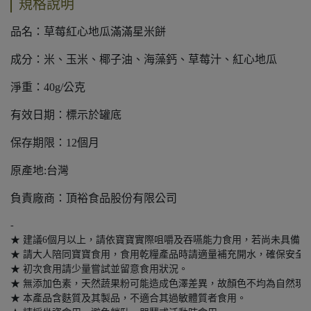
規格說明
品名：草莓紅心地瓜滿滿星米餅
成分：米、玉米、椰子油、海藻鈣、草莓汁、紅心地瓜
淨重：40g/公克
有效日期：標示於罐底
保存期限：12個月
原產地:台灣
負責廠商：頂裕食品股份有限公司
-

★ 建議6個月以上，請依寶寶實際咀嚼及吞嚥能力食用，若尚未具備良
★ 請大人陪同寶寶食用，食用乾糧產品時請適量補充開水，確保安全與
★ 初次食用請少量嘗試並留意食用狀況。

★ 無添加色素，天然蔬果粉可能造成色澤差異，故顏色不均為自然現象
★ 本產品含麩質及其製品，不適合其過敏體質者食用。
