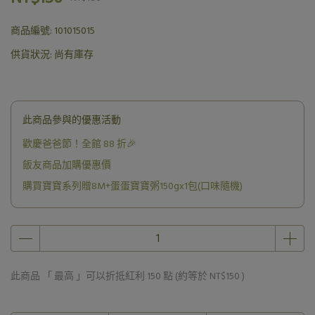
商品編號:
101015015
供貨狀況:
尚有庫存
此商品參與的優惠活動
歡慶爸爸節！全館 88 折🎉
飯友商品加購優惠價
購買寶寶系列贈8M+蛋蛋寶寶粥150gx1包(口味隨機)
此商品 「 最高 」可以折抵紅利
150
點 (約等於
NT$150
)