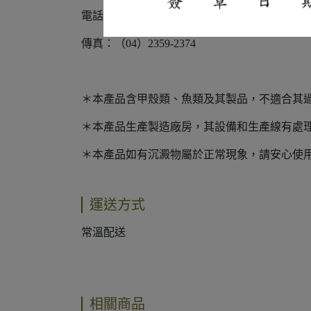
電話：（04）2359-1278
傳真：（04）2359-2374
＊本產品含甲殼類、魚類及其製品，不適合其
＊本產品生產製造廠房，其設備和生產線有處
＊本產品如有沉澱物屬於正常現象，請安心使
運送方式
常溫配送
相關商品