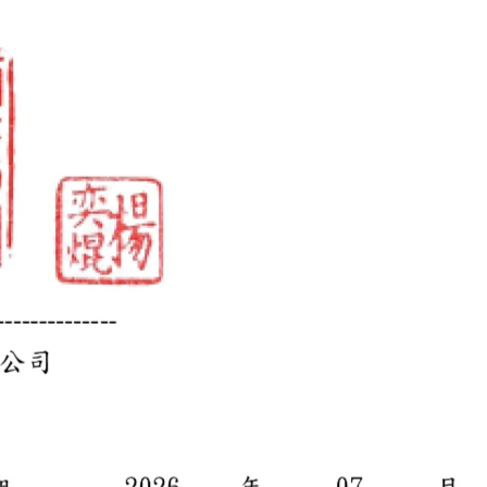
、魚露)、香茅、水、青檸、南薑、魚露(水、鯷魚、鹽)、糖、鹽
嘌呤核苷磷酸二鈉、5’-鳥嘌呤核苷磷酸二鈉、紅椒色素
食用