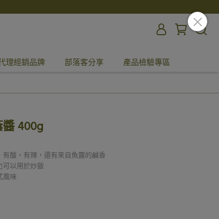
代理經銷品牌
部落客分享
產品檢驗專區
蔭醬 400g
，有酸，有辣，還有來自魚露的鹹香
也可以用於炒飯
式風味
！