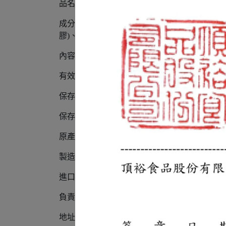
品名：冬蔭醬 (Tom Yum Paste)
成分：辣椒醬(棕櫚油、紅蔥頭、蒜、辣椒、糖
膠)、檸檬酸、L-麩酸鈉、胺基乙酸、5’-次黃
內容量：400 g/公克±5%
有效日期：標示於外袋上
保存期限：24個月
保存方式：存放於室溫陰涼處，拆封後請盡快
原產地：泰國
製造商：Chua Hah Seng Food Product Co., Ltd.
進口商：頂裕食品股份有限公司
負責廠商：頂裕食品股份有限公司
地址：40850台中市南屯區工業23路24號