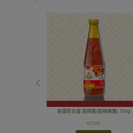
) 2700g
泰國蔡合盛 甜辣醬(甜辣雞醬) 700g
NT$110