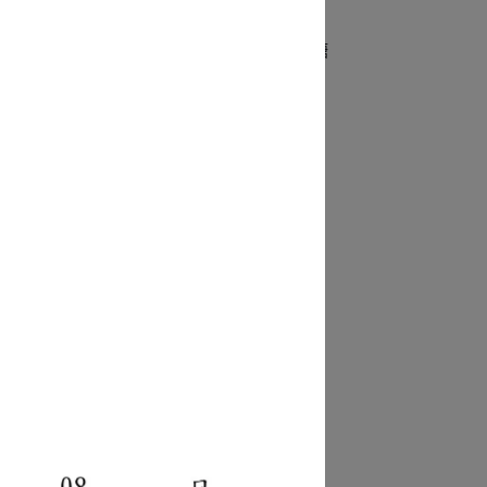
、蝦乾、增稠劑(羥丙基磷酸二澱粉、玉米糖