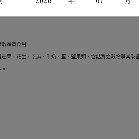
過敏體質食用
理芒果、花生、芝麻、牛奶、蛋、堅果類、含麩質之穀物等其製
用。