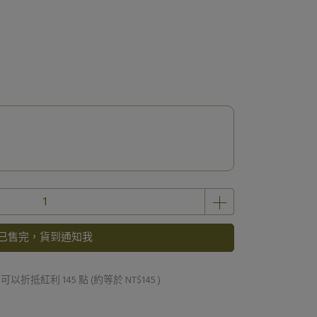
已售完，貨到通知我
 」可以折抵紅利
145
點 (約等於
NT$145
)