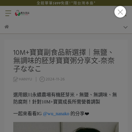
10M+寶寶副食品新選擇｜無鹽、
無調味的胚芽寶寶粥分享文-奈奈
子ななこ
HANYU
2024-11-26
選用銀川永續農場有機胚芽米，無鹽、無調味、無
防腐劑！針對10M+寶寶成長所需營養調製
一起來看看IG
@wu_nanako
的分享❤️