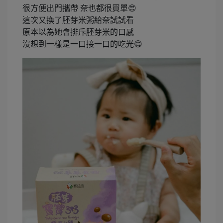
很方便出門攜帶 奈也都很買單😍
這次又換了胚芽米粥給奈試試看
原本以為她會排斥胚芽米的口感
沒想到一樣是一口接一口的吃光😋