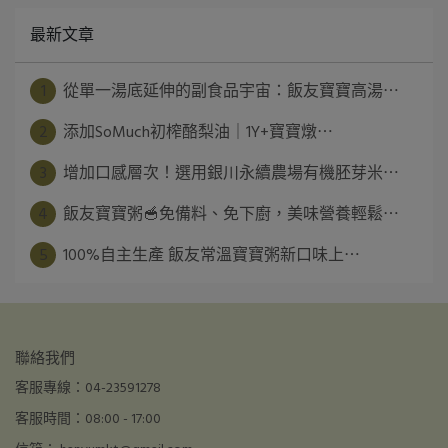
最新文章
1
從單一湯底延伸的副食品宇宙：飯友寶寶高湯⋯
2
添加SoMuch初榨酪梨油｜1Y+寶寶燉⋯
3
增加口感層次！選用銀川永續農場有機胚芽米⋯
4
飯友寶寶粥🥣免備料、免下廚，美味營養輕鬆⋯
5
100%自主生產 飯友常溫寶寶粥新口味上⋯
聯絡我們
客服專線：04-23591278
客服時間：08:00 - 17:00