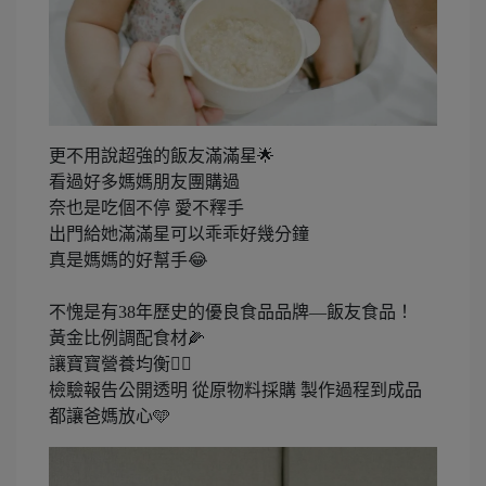
更不用說超強的飯友滿滿星🌟
看過好多媽媽朋友團購過
奈也是吃個不停 愛不釋手
出門給她滿滿星可以乖乖好幾分鐘
真是媽媽的好幫手😂
不愧是有38年歷史的優良食品品牌—飯友食品！
黃金比例調配食材🌽
讓寶寶營養均衡👍🏻
檢驗報告公開透明 從原物料採購 製作過程到成品
都讓爸媽放心🩵