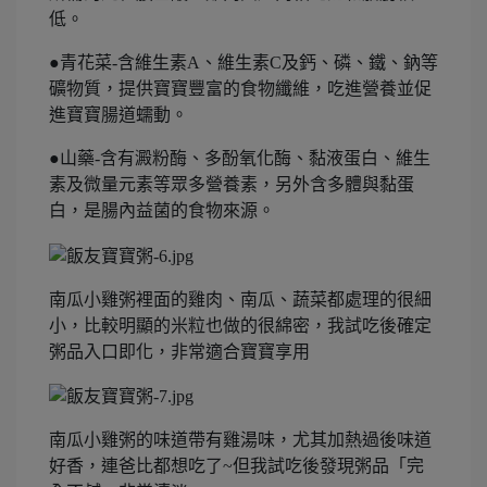
低。
●青花菜-含維生素A、維生素C及鈣、磷、鐵、鈉等
礦物質，提供寶寶豐富的食物纖維，吃進營養並促
進寶寶腸道蠕動。
●山藥-含有澱粉酶、多酚氧化酶、黏液蛋白、維生
素及微量元素等眾多營養素，另外含多體與黏蛋
白，是腸內益菌的食物來源。
南瓜小雞粥裡面的雞肉、南瓜、蔬菜都處理的很細
小，比較明顯的米粒也做的很綿密，我試吃後確定
粥品入口即化，非常適合寶寶享用
南瓜小雞粥的味道帶有雞湯味，尤其加熱過後味道
好香，連爸比都想吃了~但我試吃後發現粥品「完