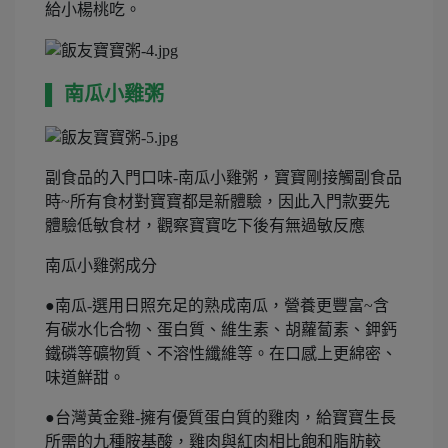
給小楊桃吃。
▌ 南瓜小雞粥
副食品的入門口味-南瓜小雞粥，寶寶剛接觸副食品
時~所有食材對寶寶都是新體驗，因此入門款要先
體驗低敏食材，觀察寶寶吃下後有無過敏反應
南瓜小雞粥成分
●南瓜-選用日照充足的熟成南瓜，營養更豐富~含
有碳水化合物、蛋白質、維生素、胡蘿蔔素、鉀鈣
鐵磷等礦物質、不溶性纖維等。在口感上更綿密、
味道鮮甜。
●台灣黃金雞-擁有優質蛋白質的雞肉，給寶寶生長
所需的九種胺基酸，雞肉與紅肉相比飽和脂肪較