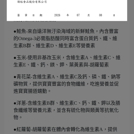
鮭魚也是我愛吃的魚類，營養價值極高，市售寶寶
粥廠商都有推出鮭魚口味，很適合給寶寶吃~
滿分鮭魚寶寶粥成份
●鮭魚-來自遠洋無汙染海域的新鮮鮭魚，內含豐富
的Omega-3必需脂肪酸同時富含蛋白質鈣、鐵、維
生素B群、維生素D、維生素E等營養素
●玉米-使用非基改玉米，含維生素A、維生素C、維
生素E、鐵、鈣、鎂、鉀、葉黃素與-胡蘿蔔素
●青花菜-含維生素A、維生素C及鈣、磷、鐵、鈉等
礦物質，提供寶寶豐富的食物纖維，吃進營養並促
進寶寶腸道蠕動。
●洋蔥-含維生素B群、維生素C、鈣、鐵、鉀以及膳
食纖維等營養元素，並含有硫化物與類黃等抗氧化
物。
●紅蘿蔔-胡蘿蔔素在體內會轉化為維生素A，提供