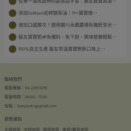
1
從單一湯底延伸的副食品宇宙：飯友寶寶高湯⋯
2
添加SoMuch初榨酪梨油｜1Y+寶寶燉⋯
3
增加口感層次！選用銀川永續農場有機胚芽米⋯
4
飯友寶寶粥🥣免備料、免下廚，美味營養輕鬆⋯
5
100%自主生產 飯友常溫寶寶粥新口味上⋯
聯絡我們
客服專線：04-23591278
客服時間：08:00 - 17:00
信箱： hanyumkt@gmail.com
銷售據點
北部地區
中部地區
南部地區
東部/離島地區