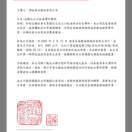
貝貝吻魚寶寶粥裡面有細小的干貝絲，增加粥品的
口感。
吻仔魚處理的非常非常微小，讓寶寶安全容易吞食
貝貝吻魚寶寶粥打開包裝我發現竟然有柴魚香氣，
老實說~真的好香，每次餵小楊桃時我都很想吃~哈
哈哈媽媽不能跟女兒搶食，我女兒也不是省油的
燈，在食物面前絕不退讓!!
▌ 滿分鮭魚寶寶粥