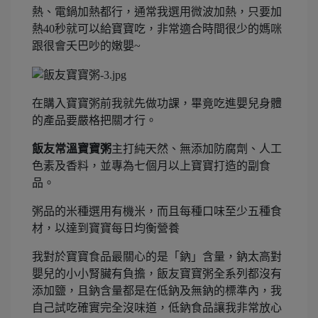
熱、電鍋加熱都行，通常我選用微波加熱，只要加
熱40秒就可以給寶寶吃，非常適合時間很少的媽咪
跟很會夭巴吵的嫩嬰~
在購入寶寶粥前我就先做功課，畢竟吃進嬰兒身體
的產品要嚴格把關才行。
飯友常溫寶寶粥
主打純天然、無添加防腐劑、人工
色素及香料，並專為七個月以上寶寶打造的副食
品。
粥品的米種選用有機米，而且每種口味至少五種食
材，以達到寶寶每日均衡營養
我對於寶寶食品最關心的是「鈉」含量，鈉太高對
嬰兒的小小腎臟有負擔，飯友寶寶粥全系列都沒有
添加鹽，且鈉含量都是在低鈉及無鈉的標準內，我
自己試吃確實完全沒味道，低鈉食品讓我非常放心