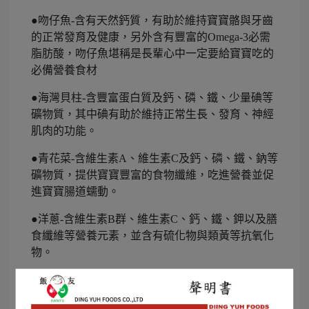
●吻仔魚-含有天然鈣質，有助於維持寶寶骼與牙齒
的正常發育及健康，另外含有豐富的Omega-3必需
脂肪酸，吻仔魚堪稱是長輩心中一定要給寶寶吃的
必備營養食材
●海灣貝柱-含豐富蛋白質及鈣、磷、鐵、少量碘等
礦物質，其中碘有助於維持正常生長、發育、神經
肌肉的功能。
●青花菜-含維生素A、維生素C及鈣、磷、鐵、鈉等
礦物質，提供寶寶豐富的食物纖維，吃進營養並促
進寶寶腸道蠕動。
●洋蔥-含維生素B群、維生素C、鈣、鐵、鉀以及膳
食纖維等營養元素，並含有硫化物與類黃等抗氧化
物。
●紅蘿蔔-胡蘿蔔素在體內會轉化為維生素A，提供
寶寶營養外，紅蘿蔔同時是低過敏原食材