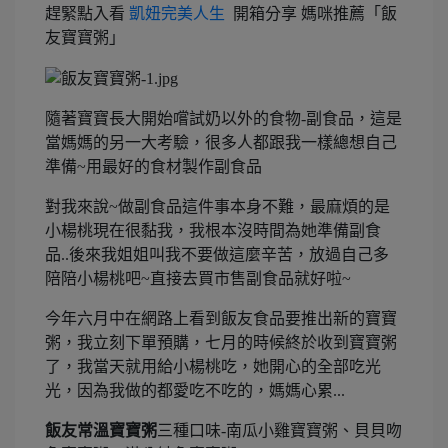
趕緊點入看
凱妞完美人生
開箱分享 媽咪推薦「飯
友寶寶粥」
隨著寶寶長大開始嚐試奶以外的食物-副食品，這是
當媽媽的另一大考驗，很多人都跟我一樣總想自己
準備~用最好的食材製作副食品
對我來說~做副食品這件事本身不難，最麻煩的是
小楊桃現在很黏我，我根本沒時間為她準備副食
品..後來我姐姐叫我不要做這麼辛苦，放過自己多
陪陪小楊桃吧~直接去買市售副食品就好啦~
今年六月中在網路上看到飯友食品要推出新的寶寶
粥，我立刻下單預購，七月的時候終於收到寶寶粥
了，我當天就用給小楊桃吃，她開心的全部吃光
光，因為我做的都愛吃不吃的，媽媽心累...
飯友常溫寶寶粥
三種口味-南瓜小雞寶寶粥、貝貝吻